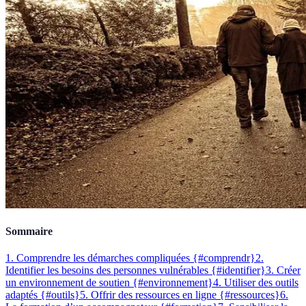
Sommaire
1. Comprendre les démarches compliquées {#comprendr}
2.
Identifier les besoins des personnes vulnérables {#identifier}
3. Créer
un environnement de soutien {#environnement}
4. Utiliser des outils
adaptés {#outils}
5. Offrir des ressources en ligne {#ressources}
6.