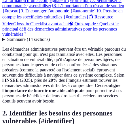
La formation d’un accompagnateur {#formation}
7. Sensibiliser la
communauté {#sensibiliser}
8. L’importance d’un réseau de soutien
{#reseau}
9. Encourager l’autonomie {#autonomie}
10. Prendre en
compte les spécificités culturelles {#culturelles}
📺 Ressource
Vidéo
Glossaire
Checklist avant achat
🧠 Quiz rapide : Quel est le
principal défi des démarches administratives pour les personnes
vulnérables ?
Sommaire
(
14
sections
)
Les démarches administratives peuvent être un véritable parcours du
combattant pour qui n'est pas familiarisé avec elles. Les personnes
en situation de vulnérabilité, qu'il s'agisse de personnes âgées, de
personnes handicapées ou de celles confrontées à des situations
précaires (comme la pauvreté ou l'isolement social), éprouvent
souvent des difficultés à naviguer dans ce système complexe. Selon
l'INSEE
(2025), près de
20%
des Français estiment trouver les
démarches administratives difficiles à comprendre.
Ceci souligne
l'importance de fournir une aide adéquate
pour permettre à ces
personnes de bénéficier de leurs droits et d’accéder aux services
dont ils peuvent avoir besoin.
2. Identifier les besoins des personnes
vulnérables {#identifier}