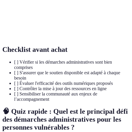
Vulnérabilité
ou D’une situation difficile.
Ensemble de moyens et outils mis à
Ressources
disposition pour faire face à des besoins
spécifiques.
Checklist avant achat
[ ] Vérifier si les démarches administratives sont bien
comprises
[ ] S'assurer que le soutien disponible est adapté à chaque
besoin
[ ] Évaluer l'efficacité des outils numériques proposés
[ ] Contrôler la mise à jour des ressources en ligne
[ ] Sensibiliser la communauté aux enjeux de
l’accompagnement
🧠 Quiz rapide : Quel est le principal défi
des démarches administratives pour les
personnes vulnérables ?