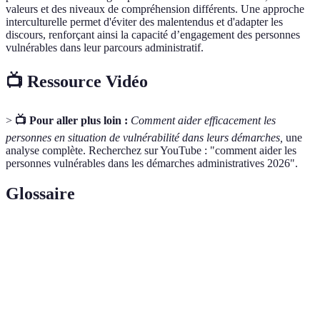
valeurs et des niveaux de compréhension différents. Une approche
interculturelle permet d'éviter des malentendus et d'adapter les
discours, renforçant ainsi la capacité d’engagement des personnes
vulnérables dans leur parcours administratif.
📺 Ressource Vidéo
>
📺 Pour aller plus loin :
Comment aider efficacement les
personnes en situation de vulnérabilité dans leurs démarches,
une
analyse complète. Recherchez sur YouTube : "comment aider les
personnes vulnérables dans les démarches administratives 2026".
Glossaire
Terme
Définition
Aide apportée à une personne pour réaliser
Accompagnement
une démarche ou une tâche.
État d'une personne qui se trouve en danger