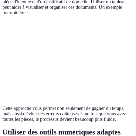
pièce d'identité et d'un justificatif de domicile. Utiliser un tableau
peut aider à visualiser et organiser ces documents. Un exemple
pourrait être :
Document
Nécessaire pour
Statut
À
Acte de naissance
Demande de carte vitale
rassembler
Justificatif de
À
Prêt immobilier
domicile
rassembler
Inscription à une
Déjà en
Pièce d'identité
université
main
Cette approche vous permet non seulement de gagner du temps,
mais aussi d'éviter des erreurs coûteuses. Une fois que vous avez
toutes les pièces, le processus devient beaucoup plus fluide.
Utiliser des outils numériques adaptés