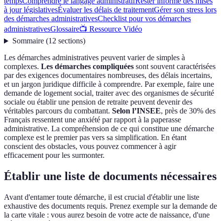
temps
Comprendre le langage administratif
Rester informé des mises
à jour législatives
Évaluer les délais de traitement
Gérer son stress lors
des démarches administratives
Checklist pour vos démarches
administratives
Glossaire
📺 Ressource Vidéo
Sommaire
(
12
sections
)
Les démarches administratives peuvent varier de simples à
complexes.
Les démarches compliquées
sont souvent caractérisées
par des exigences documentaires nombreuses, des délais incertains,
et un jargon juridique difficile à comprendre. Par exemple, faire une
demande de logement social, traiter avec des organismes de sécurité
sociale ou établir une pension de retraite peuvent devenir des
véritables parcours du combattant.
Selon l’INSEE
, près de 30% des
Français ressentent une anxiété par rapport à la paperasse
administrative. La compréhension de ce qui constitue une démarche
complexe est le premier pas vers sa simplification. En étant
conscient des obstacles, vous pouvez commencer à agir
efficacement pour les surmonter.
Établir une liste de documents nécessaires
Avant d'entamer toute démarche, il est crucial d'établir une liste
exhaustive des documents requis. Prenez exemple sur la demande de
la carte vitale : vous aurez besoin de votre acte de naissance, d'une