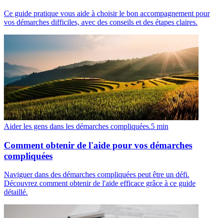
Ce guide pratique vous aide à choisir le bon accompagnement pour
vos démarches difficiles, avec des conseils et des étapes claires.
Aider les gens dans les démarches compliquées.
5
min
Comment obtenir de l'aide pour vos démarches
compliquées
Naviguer dans des démarches compliquées peut être un défi.
Découvrez comment obtenir de l'aide efficace grâce à ce guide
détaillé.