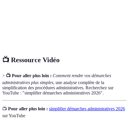
Ensemble de termes et d'expressions techniques
Jargon
utilisés dans le domaine administratif, souvent
administratif
difficiles à comprendre pour le grand public.
Temps moyen nécessaire pour qu'une démarche
Délais de
soit complétée ou finalement traitée par un
traitement
organisme.
📺 Ressource Vidéo
>
📺 Pour aller plus loin :
Comment rendre vos démarches
administratives plus simples
, une analyse complète de la
simplification des procédures administratives. Recherchez sur
YouTube : "simplifier démarches administratives 2026".
📺
Pour aller plus loin :
simplifier démarches administratives 2026
sur YouTube