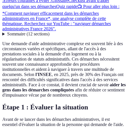
:
Erreurs courantes à éviter :
Glossaire
Checklist avant d'aider
quelqu'un dans ses démarches
Quiz rapide
📺 Pour aller plus loin :
*Comment naviguer efficacement dans les démarches
administratives en France*, une analyse complète de cette
thématique. Recherchez sur YouTube : "naviguer démarches
administratives France 2026".
Sommaire
(
12
sections
)
Une demande d'aide administrative complexe est souvent liée à des
circonstances variées et spécifiques, allant de l'accès à des
prestations sociales à la demande d'un logement ou à la
régularisation de statuts administratifs. Ces démarches nécessitent
souvent une connaissance approfondie des procédures
institutionnelles et aident à naviguer à travers une multitude de
documents. Selon
l'INSEE
, en 2025, près de 30% des Français ont
rencontré des difficultés significatives dans l'accès à des services
administratifs. Face à ce constat, il devient crucial de savoir
aider les
gens dans les démarches compliquées
afin de réduire ce sentiment
d'impuissance vécue par de nombreux citoyens.
Étape 1 : Évaluer la situation
Avant de se lancer dans les démarches administratives, il est
essentiel d'évaluer la situation de la personne qui demande de l'aide.