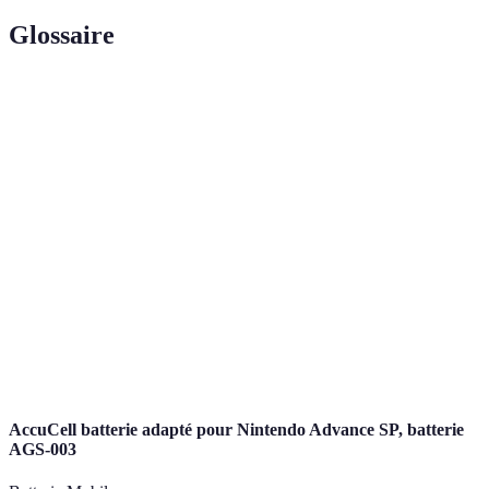
Glossaire
Terme
Définition
Processus par lequel une personne interagit avec
Démarche
les institutions pour obtenir des services ou des
administrative
aides administratives.
Document officiel requis dans le cadre d'une
Justificatif
demande pour prouver une situation ou des
données.
Document fourni pour attester qu'une demande a
Récépissé
été reçue, souvent important pour le suivi.
AccuCell batterie adapté pour Nintendo Advance SP, batterie
AGS-003