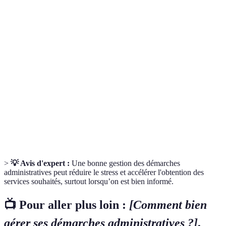
Terme
Définition
Démarche
Procédure à suivre pour obtenir un service ou
administrative
un droit auprès d’une administration.
Recours
Processus permettant de contester une
administratif
décision prise par une autorité administrative.
Passage des documents et procédures au
Dématérialisation
format numérique, souvent via Internet.
>
💡 Avis d'expert :
Une bonne gestion des démarches
administratives peut réduire le stress et accélérer l'obtention des
services souhaités, surtout lorsqu’on est bien informé.
📺 Pour aller plus loin :
[Comment bien
gérer ses démarches administratives ?]
,