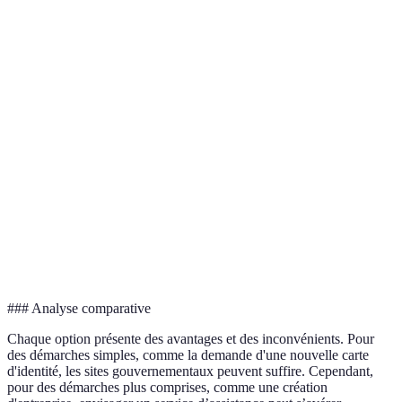
informations
Sites
Difficiles à
des
directes et
gouvernementaux
naviguer
démarches
des
simples
formulaires
Accès rapide
Pratique
aux
Nécessitent
Applications
pour gérer
démarches
une mise à
mobiles
plusieurs
via
jour régulière
demandes
smartphone
Services
Aide
Coût élevé
Idéal pour
d’assistance
personnalisée
dans certains
démarches
administratif
et conseils
cas
complexes
### Analyse comparative
Chaque option présente des avantages et des inconvénients. Pour
des démarches simples, comme la demande d'une nouvelle carte
d'identité, les sites gouvernementaux peuvent suffire. Cependant,
pour des démarches plus comprises, comme une création