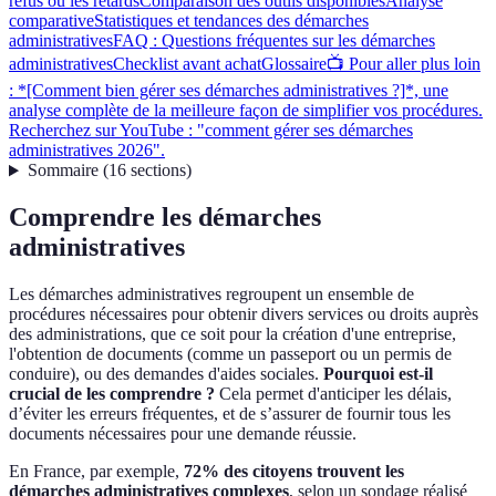
refus ou les retards
Comparaison des outils disponibles
Analyse
comparative
Statistiques et tendances des démarches
administratives
FAQ : Questions fréquentes sur les démarches
administratives
Checklist avant achat
Glossaire
📺 Pour aller plus loin
: *[Comment bien gérer ses démarches administratives ?]*, une
analyse complète de la meilleure façon de simplifier vos procédures.
Recherchez sur YouTube : "comment gérer ses démarches
administratives 2026".
Sommaire
(
16
sections
)
Comprendre les démarches
administratives
Les démarches administratives regroupent un ensemble de
procédures nécessaires pour obtenir divers services ou droits auprès
des administrations, que ce soit pour la création d'une entreprise,
l'obtention de documents (comme un passeport ou un permis de
conduire), ou des demandes d'aides sociales.
Pourquoi est-il
crucial de les comprendre ?
Cela permet d'anticiper les délais,
d’éviter les erreurs fréquentes, et de s’assurer de fournir tous les
documents nécessaires pour une demande réussie.
En France, par exemple,
72% des citoyens trouvent les
démarches administratives complexes
, selon un sondage réalisé