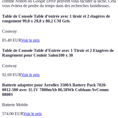
comme
Notion
ou
Google Drive
peuvent vous faciliter la tâche. Cela
vous évitera de perdre du temps dans des recherches fastidieuses.
Table de Console Table d’entrée avec 1 tiroir et 2 étagères de
rangement 99,8 x 29,8 x 80,2 CM Gris
Costway
85.49
EUR
Voir le prix
Table de Console Table d’Entrée avec 1 Tiroir et 2 Etagères de
Rangement pour Couloir Salon100 x 30
Costway
92.69
EUR
Voir le prix
Batterie adaptéee pour Aeroflex 3500A Battery Pack 7020-
0012-500 avec 11.1V 7800mAh 86.58Wh Cobham AvComm
8800S
Batterie Mobile
574.00
EUR
Voir le prix