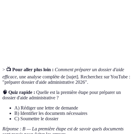
Dossier
Ensemble de documents formels requis pour une
Administratif
demande d'aide.
Justificatif de
Document prouvant vos ressources financières.
Revenus
Aide
Soutien apporté par l'État ou des organismes
Administrative
pour faire face à des dépenses.
>
📺 Pour aller plus loin :
Comment préparer un dossier d'aide
efficace
, une analyse complète de [sujet]. Recherchez sur YouTube :
"préparer dossier d'aide administrative 2026".
🧠 Quiz rapide :
Quelle est la première étape pour préparer un
dossier d'aide administrative ?
A) Rédiger une lettre de demande
B) Identifier les documents nécessaires
C) Soumettre le dossier
Réponse : B — La première étape est de savoir quels documents