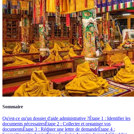
Sommaire
Qu'est-ce qu'un dossier d'aide administrative ?
Étape 1 : Identifier les
documents nécessaires
Étape 2 : Collecter et organiser vos
documents
Étape 3 : Rédiger une lettre de demande
Étape 4 :