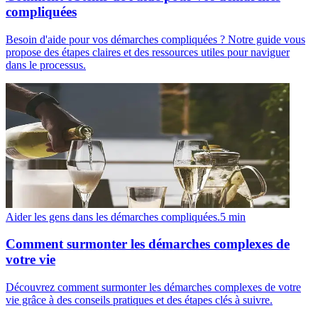
compliquées
Besoin d'aide pour vos démarches compliquées ? Notre guide vous
propose des étapes claires et des ressources utiles pour naviguer
dans le processus.
Aider les gens dans les démarches compliquées.
5
min
Comment surmonter les démarches complexes de
votre vie
Découvrez comment surmonter les démarches complexes de votre
vie grâce à des conseils pratiques et des étapes clés à suivre.