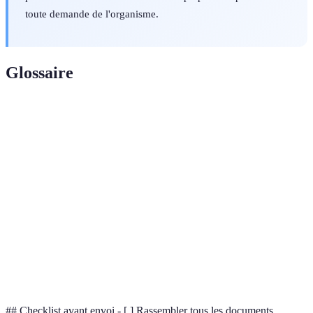
toute demande de l'organisme.
Glossaire
Terme
Définition
Dossier
Ensemble de documents nécessaires à une
administratif
demande spécifique auprès des autorités.
Document prouvant la véracité d'une affirmation
Justificatif
ou d'une déclaration.
Assistance fournie par l'État ou des organismes
Aide
pour répondre à des besoins spécifiques des
administrative
citoyens.
## Checklist avant envoi - [ ] Rassembler tous les documents