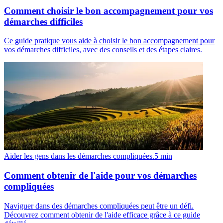
Comment choisir le bon accompagnement pour vos
démarches difficiles
Ce guide pratique vous aide à choisir le bon accompagnement pour
vos démarches difficiles, avec des conseils et des étapes claires.
Aider les gens dans les démarches compliquées.
5
min
Comment obtenir de l'aide pour vos démarches
compliquées
Naviguer dans des démarches compliquées peut être un défi.
Découvrez comment obtenir de l'aide efficace grâce à ce guide