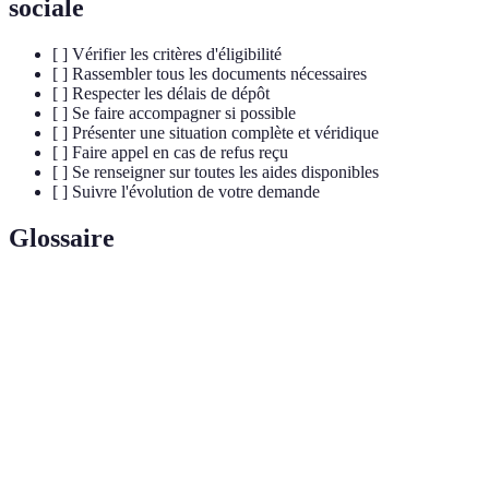
sociale
[ ] Vérifier les critères d'éligibilité
[ ] Rassembler tous les documents nécessaires
[ ] Respecter les délais de dépôt
[ ] Se faire accompagner si possible
[ ] Présenter une situation complète et véridique
[ ] Faire appel en cas de refus reçu
[ ] Se renseigner sur toutes les aides disponibles
[ ] Suivre l'évolution de votre demande
Glossaire
Terme
Définition
Ensemble des prestations financières ou services
Aide
fournis par l'État ou collectivité pour aider les
Sociale
citoyens en difficulté.
Document
Pièce administrative (factures, bulletins de paie,
Justificatif
etc.) requise pour prouver une situation ou un droit.