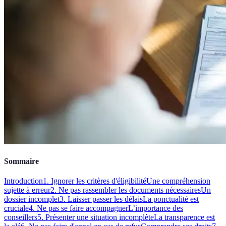
Sommaire
Introduction
1. Ignorer les critères d'éligibilité
Une compréhension
sujette à erreur
2. Ne pas rassembler les documents nécessaires
Un
dossier incomplet
3. Laisser passer les délais
La ponctualité est
cruciale
4. Ne pas se faire accompagner
L’importance des
conseillers
5. Présenter une situation incomplète
La transparence est