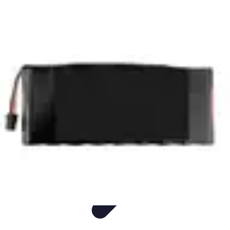
Aider les gens dans les démarches compliquées.
Voyage
Droit
Finance
Démarches administratives
Carrière
Aider les gens dans les démarches compliquées.