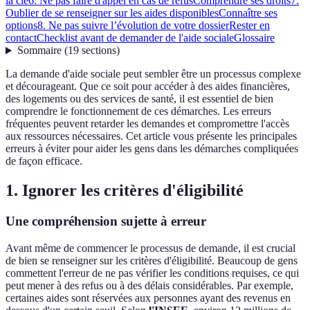
la clé
6. Ne pas faire d'appel en cas de refus
Comprendre ses droits
7.
Oublier de se renseigner sur les aides disponibles
Connaître ses
options
8. Ne pas suivre l’évolution de votre dossier
Rester en
contact
Checklist avant de demander de l'aide sociale
Glossaire
Sommaire
(
19
sections
)
La demande d'aide sociale peut sembler être un processus complexe
et décourageant. Que ce soit pour accéder à des aides financières,
des logements ou des services de santé, il est essentiel de bien
comprendre le fonctionnement de ces démarches. Les erreurs
fréquentes peuvent retarder les demandes et compromettre l'accès
aux ressources nécessaires. Cet article vous présente les principales
erreurs à éviter pour aider les gens dans les démarches compliquées
de façon efficace.
1. Ignorer les critères d'éligibilité
Une compréhension sujette à erreur
Avant même de commencer le processus de demande, il est crucial
de bien se renseigner sur les critères d'éligibilité. Beaucoup de gens
commettent l'erreur de ne pas vérifier les conditions requises, ce qui
peut mener à des refus ou à des délais considérables. Par exemple,
certaines aides sont réservées aux personnes ayant des revenus en