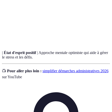
Terme
Définition
Démarches
Procédures formelles à suivre auprès des
administratives
organismes gouvernementaux.
Processus de transformation des services en
Digitalisation
ligne pour simplifier les interactions.
|
État d'esprit positif
| Approche mentale optimiste qui aide à gérer
le stress et les défis.
📺
Pour aller plus loin :
simplifier démarches administratives 2026
sur YouTube